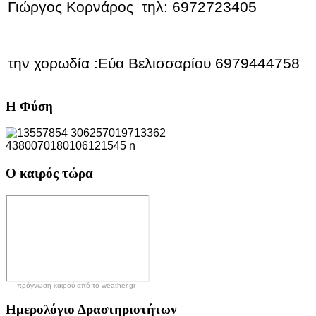
Γιώργος Κορνάρος τηλ: 6972723405
την χορωδία :Εύα Βελισσαρίου 6979444758
Η
Φύση
Ο
καιρός τώρα
πρόγνωση καιρού από το weather.gr
Ημερολόγιο
Δραστηριοτήτων