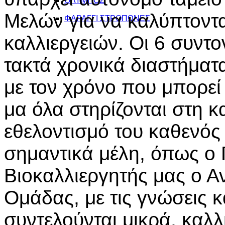
ΟΛΥΜΠΟΣ
Μελών για να καλύπτοντα
ΦΑΡΑΓΓΙ ΣΤΡΟΠΩΝΕΣ
καλλιεργειών. Οι 6 συντ
τακτά χρονικά διαστήματ
με τον χρόνο που μπορεί
μα όλα στηρίζονται στη κ
εθελοντισμό του καθενό
σημαντικά μέλη, όπως ο
Βιοκαλλιεργητής μας ο Α
Ομάδας, με τις γνώσεις κ
συντελούνται μικρά, καλ