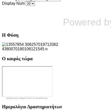
Display Num
Powered 
Η
Φύση
Ο
καιρός τώρα
πρόγνωση καιρού από το weather.gr
Ημερολόγιο
Δραστηριοτήτων