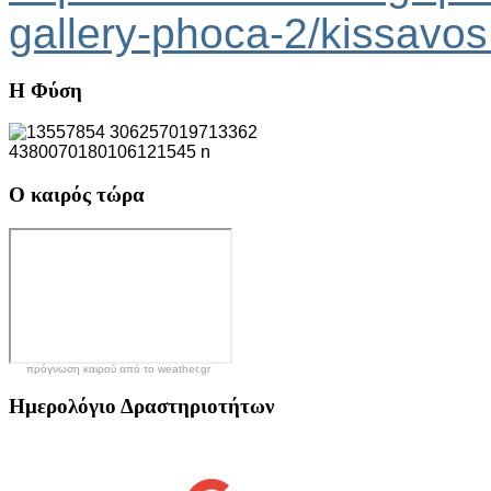
gallery-phoca-2/kissavo
Η
Φύση
Ο
καιρός τώρα
πρόγνωση καιρού από το weather.gr
Ημερολόγιο
Δραστηριοτήτων